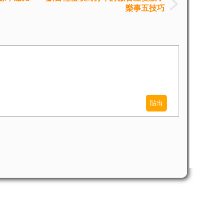
樂事五技巧