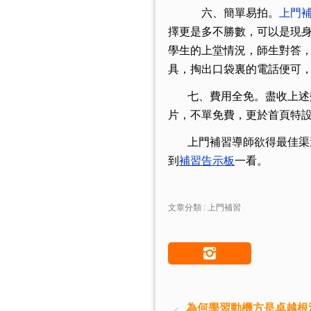
六、簡單易拍。
上門
擇更是多不勝數，可以是現
學生的上堂情況，師生對答
具，掏出口袋裏的電話便可
七、費用全免。盡收上述
片，不單免費，更於首頁特
上門補習導師欲得最佳渠
到
補習告示板
一看。
文章分類 : 上門補習
為何學習動機方是卓越根