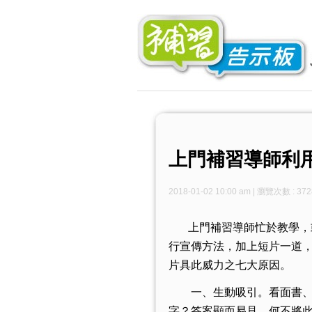
上門補習導師利
2018-01-02 10:00 am | 瀏覽次數 : 372
上門補習導師忙於教學，或
行宣傳方法，加上短片一道
片具此威力之七大原因。
一、生動吸引。看面書
字？答案顯而易見。何不將