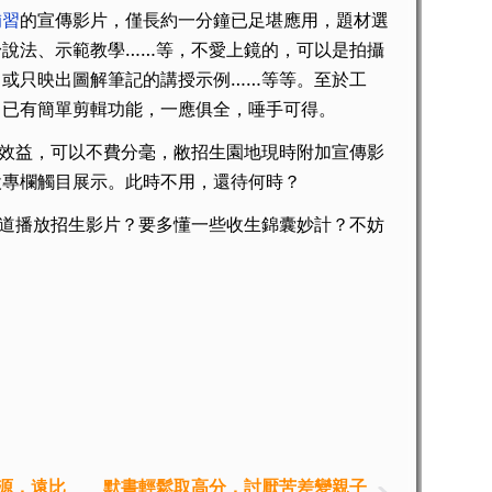
補習
的宣傳影片，僅長約一分鐘已足堪應用，題材選
身說法、示範教學……等，不愛上鏡的，可以是拍攝
，或只映出圖解筆記的講授示例……等等。至於工
，已有簡單剪輯功能，一應俱全，唾手可得。
效益，可以不費分毫，敝招生園地現時附加宣傳影
設專欄觸目展示。此時不用，還待何時？
道播放招生影片？要多懂一些收生錦囊妙計？不妨
源，遠比
默書輕鬆取高分，討厭苦差變親子