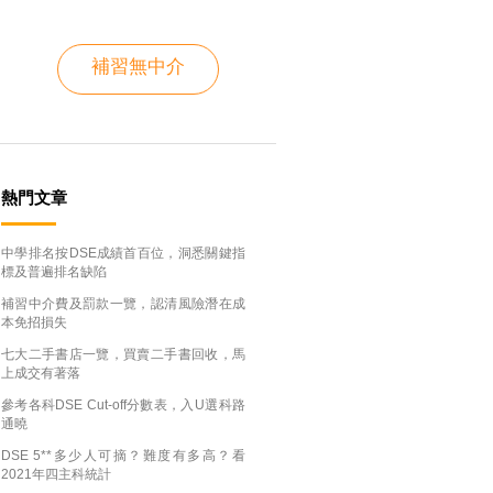
補習無中介
熱門文章
中學排名按DSE成績首百位，洞悉關鍵指
標及普遍排名缺陷
補習中介費及罰款一覽，認清風險潛在成
本免招損失
七大二手書店一覽，買賣二手書回收，馬
上成交有著落
參考各科DSE Cut-off分數表，入U選科路
通曉
DSE 5**多少人可摘？難度有多高？看
2021年四主科統計