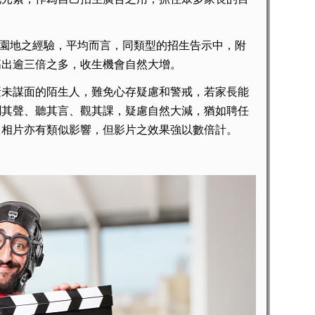
園地之經驗，平均而言，同類型的招生告示中，附
高出逾三倍之多，收生機會自然大增。
未謀面的陌生人，難免心存疑慮和警戒，若家長能
聞其聲、聽其言、觀其課，疑慮自然大減，猶如聘任
，相片亦有類似影響，但影片之效果強以數倍計。