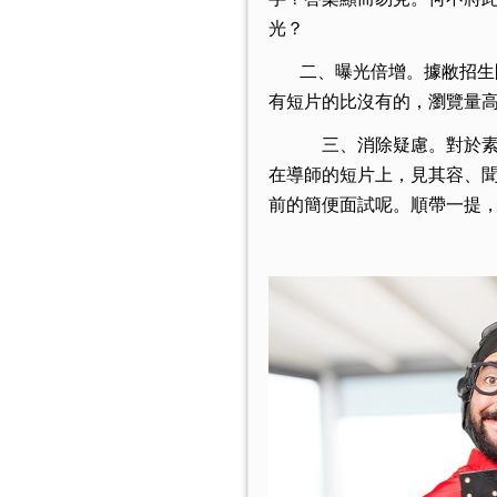
光？
二、曝光倍增。據敝招生
有短片的比沒有的，瀏覽量
三、消除疑慮。對於素
在導師的短片上，見其容、
前的簡便面試呢。順帶一提