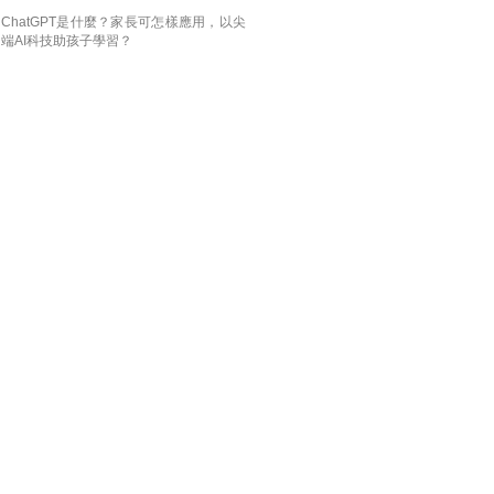
ChatGPT是什麼？家長可怎樣應用，以尖
端AI科技助孩子學習？