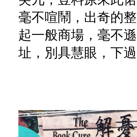
毫不喧鬧，出奇的整
起一般商場，毫不遜
址，別具慧眼，下過