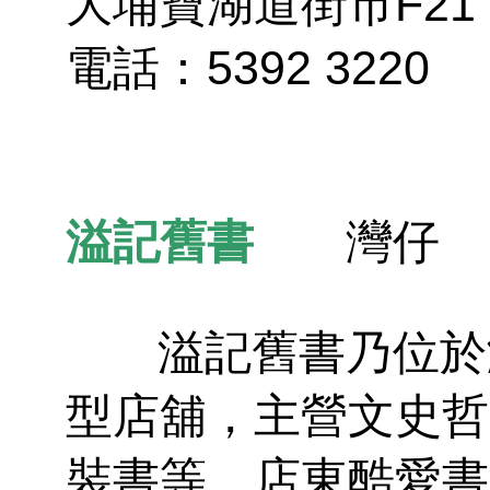
大埔寶湖道街市F21
電話：5392 3220
溢記舊書
灣仔
溢記舊書乃位於灣
型店舖，主營文史哲
裝書等。店東酷愛書