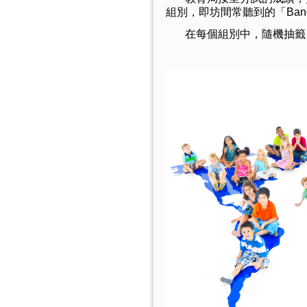
組別，即坊間常聽到的「Band 
在每個組別中，隨機抽籤，