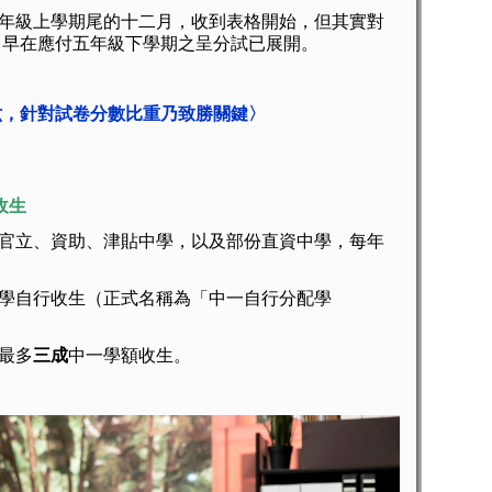
級上學期尾的十二月，收到表格開始，但其實對
，早在應付五年級下學期之呈分試已展開。
六，針對試卷分數比重乃致勝關鍵〉
收生
立、資助、津貼中學，以及部份直資中學，每年
自行收生（正式名稱為「中一自行分配學
最多
三成
中一學額收生。