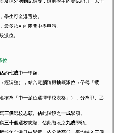
及課外活動記錄等，瞭解學生的稟賦能力，以作
，學生可全港選校。
，最多祇可向兩間中學申請。
段派位。
派位
佔約
七成
中一學額。
經調整），結合電腦隨機抽籤派位（俗稱「攪
稱為「中一派位選擇學校表格」），分為甲、乙
寫
三個
選校志願。佔此階段之
一成
學額。
寫
三十個
選校志願。佔此階段之
九成
學額。
該年全港升中學童，依分數高低，平均編入三個