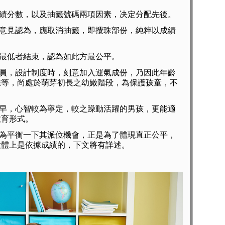
分數，以及抽籤號碼兩項因素，决定分配先後。
見認為，應取消抽籤，即攪珠部份，純粹以成績
低者結束，認為如此方最公平。
，設計制度時，刻意加入運氣成份，乃因此年齡
維等，尚處於萌芽初長之幼嫩階段，為保護孩童，不
，心智較為寧定，較之躁動活躍的男孩，更能適
教育形式。
平衡一下其派位機會，正是為了體現直正公平，
大體上是依據成績的，下文將有詳述。