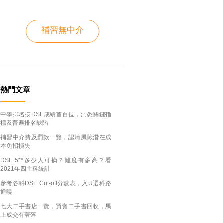
補習無中介
熱門文章
中學排名按DSE成績首百位，洞悉關鍵指
標及普遍排名缺陷
補習中介費及罰款一覽，認清風險潛在成
本免招損失
DSE 5**多少人可摘？難度有多高？看
2021年四主科統計
參考各科DSE Cut-off分數表，入U選科路
通曉
七大二手書店一覽，買賣二手書回收，馬
上成交有著落