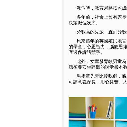
派位時，教育局將按照成績
多年前，社會上曾有家長意
决定派位次序。
分數高的先派，直到分數最
原來當年的英國殖民地官員
的學童，心思智力，腦筋思
宜過多訴諸競爭。
此外，女童發育較男童為早
應須要安坐靜聽的課堂書本
男學童先天比較吃虧，略為
可謂意義深長，用心良苦。