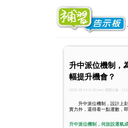
升中派位機制，
幅提升機會？
2025-08-14 11:00 am | 瀏覽次數 : 121
升中派位機制，設計上刻意
實力外，還得看一點運數，
升中派位機制，何故設運氣