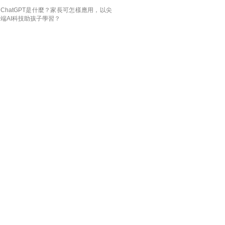
ChatGPT是什麼？家長可怎樣應用，以尖
端AI科技助孩子學習？