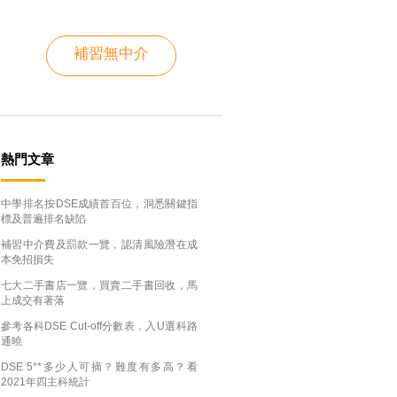
補習無中介
熱門文章
中學排名按DSE成績首百位，洞悉關鍵指
標及普遍排名缺陷
補習中介費及罰款一覽，認清風險潛在成
本免招損失
七大二手書店一覽，買賣二手書回收，馬
上成交有著落
參考各科DSE Cut-off分數表，入U選科路
通曉
DSE 5**多少人可摘？難度有多高？看
2021年四主科統計