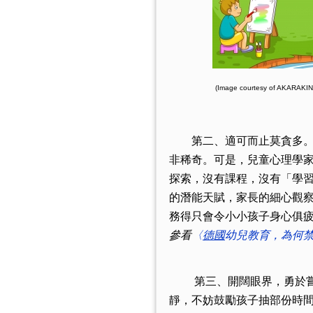
(Image courtesy of AKARAKINGDOMS 
第二、適可而止莫
貪多
非稀奇。可是，兒童心理學
探索，沒有課程，沒有「學
的潛能天賦，家長的細心觀
務
得只會令小小孩子身心俱
參看
〈
德國
幼兒教育，為何
第三、開闊眼界，勇於嘗試
靜，不妨鼓勵孩子抽部份時