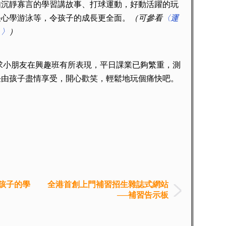
如沉靜寡言的學習講故事、打球運動，好動活躍的玩
决心學游泳等，令孩子的成長更全面。
（可參看
〈運
？〉
）
朋友在興趣班有所表現，平日課業已夠繁重，測
任由孩子盡情享受，開心歡笑，輕鬆地玩個痛快吧。
孩子的學
全港首創上門補習招生雜誌式網站
──補習告示板