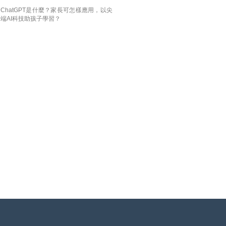
ChatGPT是什麼？家長可怎樣應用，以尖
端AI科技助孩子學習？