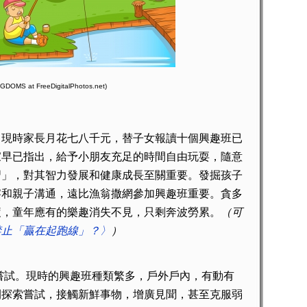
at FreeDigitalPhotos.net)
。現時家長月花七八千元，替子女報讀十個興趣班已
家早已指出，給予小朋友充足的時間自由玩耍，隨意
習」，對其智力發展和健康成長至關重要。發掘孩子
察和親子溝通，遠比漁翁撒網參加興趣班重要。
貪多
疲
，童年應有的樂趣消失不見，只剩奔波勞累。
（可
禁止「贏在起跑線」？〉
）
。現時的興趣班種類繁多，戶外戶內，有動有
間探索嘗試，接觸新鮮事物，增廣見聞，甚至克服弱