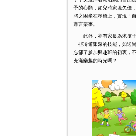
予的心願，如兒時家境欠佳
將之困坐在琴椅上，實現「
難言樂事。
此外，亦有家長為求孩子的
一些冷僻艱深的技能，如送
忘卻了參加興趣班的初
衷，
充滿樂趣的時光嗎？