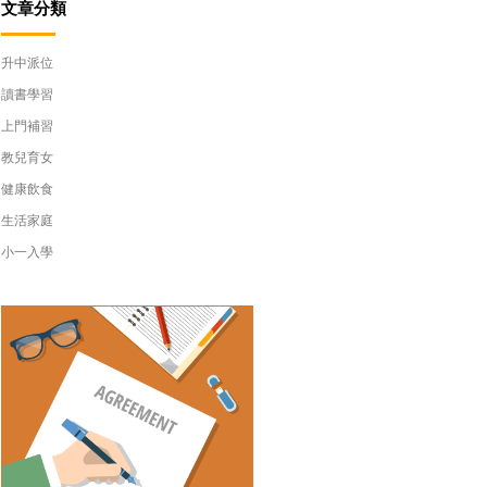
文章分類
升中派位
讀書學習
上門補習
教兒育女
健康飲食
生活家庭
小一入學