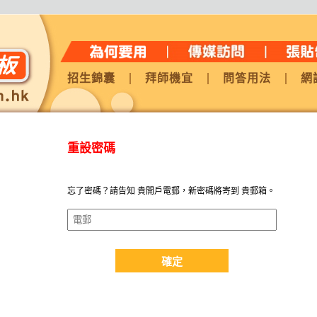
招生錦囊
拜師機宜
問答用法
網
重設密碼
忘了密碼？請告知 貴開戶電郵，新密碼將寄到 貴郵箱。